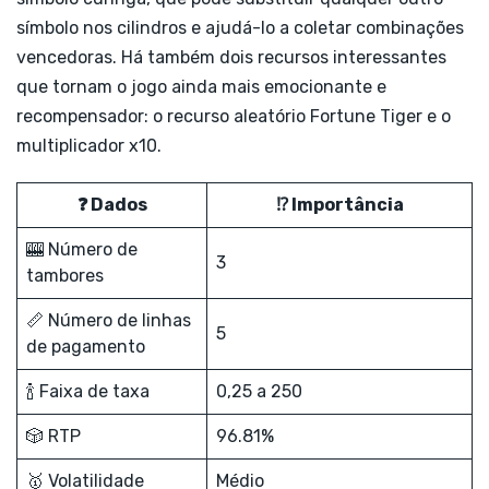
símbolo nos cilindros e ajudá-lo a coletar combinações
vencedoras. Há também dois recursos interessantes
que tornam o jogo ainda mais emocionante e
recompensador: o recurso aleatório Fortune Tiger e o
multiplicador x10.
❓ Dados
⁉️ Importância
🎰 Número de
3
tambores
📏 Número de linhas
5
de pagamento
🍾 Faixa de taxa
0,25 a 250
🎲 RTP
96.81%
🥇 Volatilidade
Médio