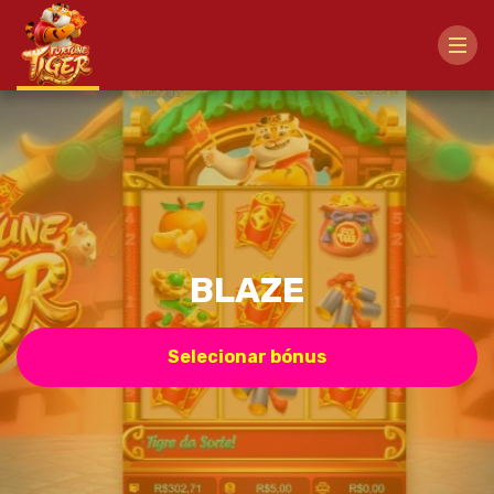
BLAZE
Selecionar bónus