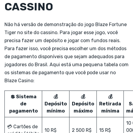
CASSINO
Não há versão de demonstração do jogo Blaze Fortune
Tiger no site do cassino. Para jogar esse jogo, você
precisa fazer um depósito e jogar com fundos reais.
Para fazer isso, você precisa escolher um dos métodos
de pagamento disponíveis que sejam adequados para
jogadores do Brasil. Aqui está uma pequena tabela com
os sistemas de pagamento que você pode usar no
Blaze Casino:
💲
Sistema
💰
💰
💰
de
Depósito
Depósito
Retirada
S
pagamento
mínimo
máximo
mínima
má
10
💳 Cartões de
10 R$
2 500 R$
15 R$
00