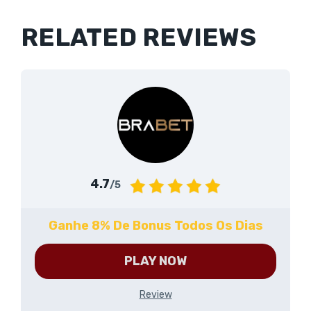
de demonstração.
solicitar a verificação da conta, o que inclui o
RELATED REVIEWS
fornecimento de cópias de documentos
pessoais e comprovante de endereço
residencial.
4.7
/5
Ganhe 8% De Bonus Todos Os Dias
PLAY NOW
Review