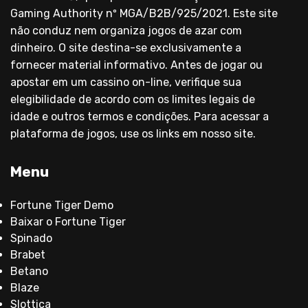
Gaming Authority nº MGA/B2B/925/2021. Este site
não conduz nem organiza jogos de azar com
dinheiro. O site destina-se exclusivamente a
fornecer material informativo. Antes de jogar ou
apostar em um cassino on-line, verifique sua
elegibilidade de acordo com os limites legais de
idade e outros termos e condições. Para acessar a
plataforma de jogos, use os links em nosso site.
Menu
Fortune Tiger Demo
Baixar o Fortune Tiger
Spinado
Brabet
Betano
Blaze
Slottica