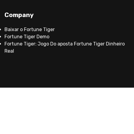
Company
Baixar o Fortune Tiger
Fortune Tiger Demo
Fortune Tiger: Jogo Do aposta Fortune Tiger Dinheiro
Real