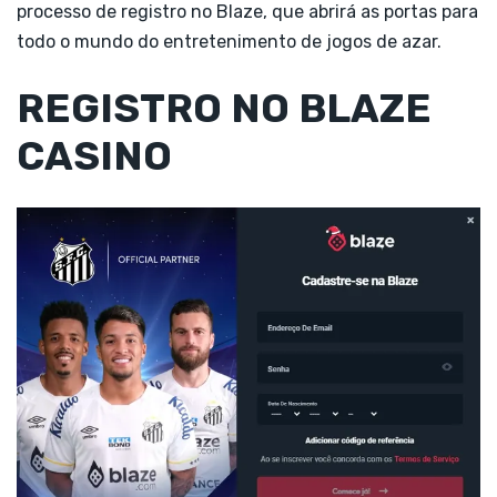
processo de registro no Blaze, que abrirá as portas para
todo o mundo do entretenimento de jogos de azar.
REGISTRO NO BLAZE
CASINO