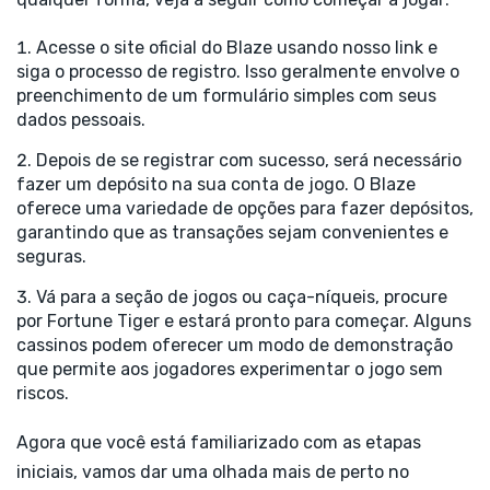
Acesse o site oficial do Blaze usando nosso link e
siga o processo de registro. Isso geralmente envolve o
preenchimento de um formulário simples com seus
dados pessoais.
Depois de se registrar com sucesso, será necessário
fazer um depósito na sua conta de jogo. O Blaze
oferece uma variedade de opções para fazer depósitos,
garantindo que as transações sejam convenientes e
seguras.
Vá para a seção de jogos ou caça-níqueis, procure
por Fortune Tiger e estará pronto para começar. Alguns
cassinos podem oferecer um modo de demonstração
que permite aos jogadores experimentar o jogo sem
riscos.
Agora que você está familiarizado com as etapas
iniciais, vamos dar uma olhada mais de perto no