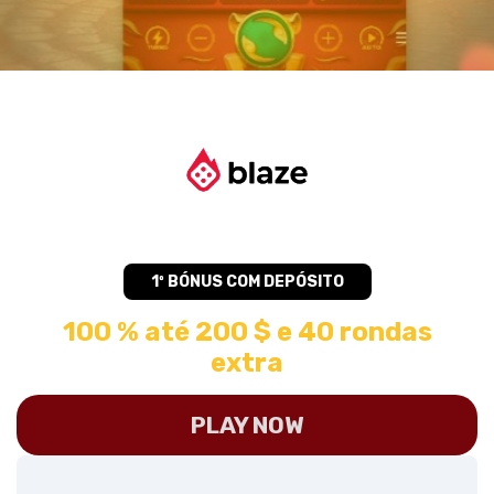
1º BÓNUS COM DEPÓSITO
100 % até 200 $ e 40 rondas
extra
PLAY NOW