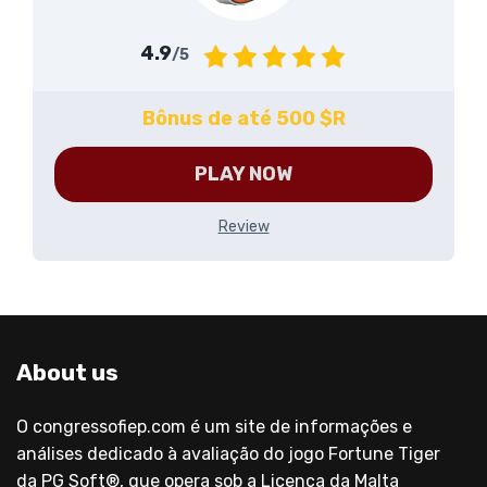
4.9
/5
Bônus de até 500 $R
PLAY NOW
Review
About us
O congressofiep.com é um site de informações e
análises dedicado à avaliação do jogo Fortune Tiger
da PG Soft®, que opera sob a Licença da Malta