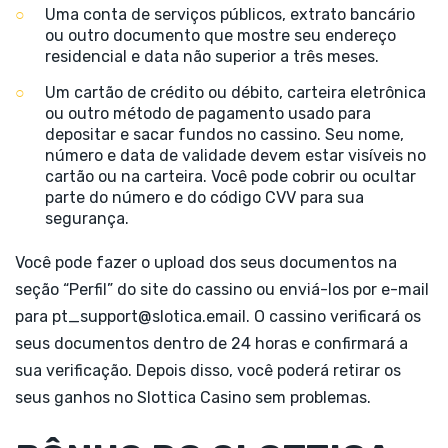
Uma conta de serviços públicos, extrato bancário
ou outro documento que mostre seu endereço
residencial e data não superior a três meses.
Um cartão de crédito ou débito, carteira eletrônica
ou outro método de pagamento usado para
depositar e sacar fundos no cassino. Seu nome,
número e data de validade devem estar visíveis no
cartão ou na carteira. Você pode cobrir ou ocultar
parte do número e do código CVV para sua
segurança.
Você pode fazer o upload dos seus documentos na
seção “Perfil” do site do cassino ou enviá-los por e-mail
para
pt_support@slotica.email
. O cassino verificará os
seus documentos dentro de 24 horas e confirmará a
sua verificação. Depois disso, você poderá retirar os
seus ganhos no Slottica Casino sem problemas.