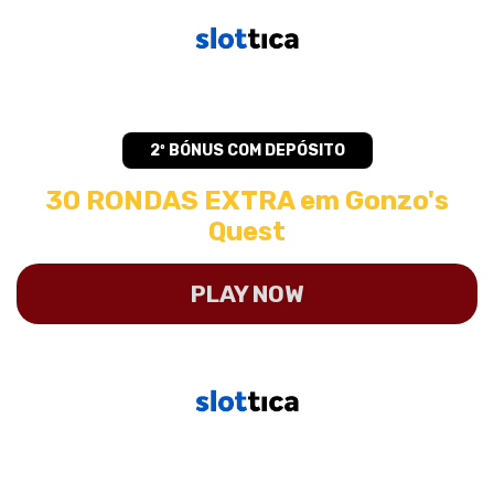
2º BÓNUS COM DEPÓSITO
30 RONDAS EXTRA em Gonzo's
Quest
PLAY NOW