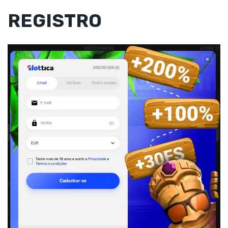
REGISTRO