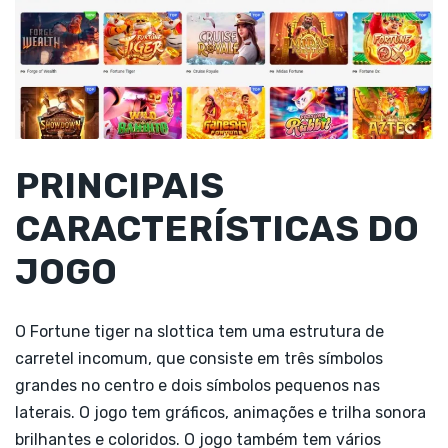
PRINCIPAIS
CARACTERÍSTICAS DO
JOGO
O Fortune tiger na slottica tem uma estrutura de
carretel incomum, que consiste em três símbolos
grandes no centro e dois símbolos pequenos nas
laterais. O jogo tem gráficos, animações e trilha sonora
brilhantes e coloridos. O jogo também tem vários