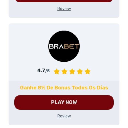
Review
4.7
/5
Ganhe 8% De Bonus Todos Os Dias
PLAY NOW
Review