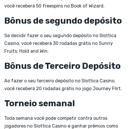
você receberá 50 freespins no Book of Wizard.
Bônus de segundo depósito
Se decidir fazer o seu segundo depósito no Slottica
Casino, você receberá 30 rodadas grátis no Sunny
Fruits: Hold and Win.
Bônus de Terceiro Depósito
Ao fazer o seu terceiro depósito no Slottica Casino,
você receberá 20 rodadas grátis no jogo Journey Flirt.
Torneio semanal
Toda semana você pode competir contra outros
jogadores no Slottica Casino e ganhar prêmios como