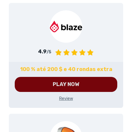
4.9
/5
100 % até 200 $ e 40 rondas extra
PLAY NOW
Review