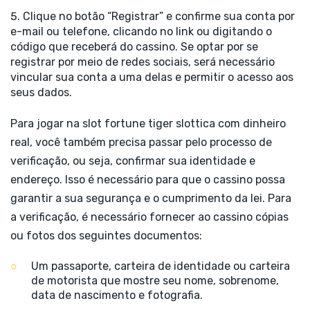
Clique no botão “Registrar” e confirme sua conta por
e-mail ou telefone, clicando no link ou digitando o
código que receberá do cassino. Se optar por se
registrar por meio de redes sociais, será necessário
vincular sua conta a uma delas e permitir o acesso aos
seus dados.
Para jogar na slot fortune tiger slottica com dinheiro
real, você também precisa passar pelo processo de
verificação, ou seja, confirmar sua identidade e
endereço. Isso é necessário para que o cassino possa
garantir a sua segurança e o cumprimento da lei. Para
a verificação, é necessário fornecer ao cassino cópias
ou fotos dos seguintes documentos:
Um passaporte, carteira de identidade ou carteira
de motorista que mostre seu nome, sobrenome,
data de nascimento e fotografia.