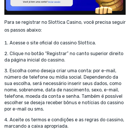
Para se registrar no Slottica Casino, você precisa seguir
os passos abaixo:
Acesse o site oficial do cassino Slottica.
Clique no botão “Registrar” no canto superior direito
da página inicial do cassino.
Escolha como deseja criar uma conta: por e-mail,
número de telefone ou mídia social. Dependendo da
sua escolha, será necessário inserir seus dados, como
nome, sobrenome, data de nascimento, sexo, e-mail,
telefone, moeda da conta e senha. Também é possível
escolher se deseja receber bônus e notícias do cassino
por e-mail ou sms.
Aceite os termos e condições e as regras do cassino,
marcando a caixa apropriada.