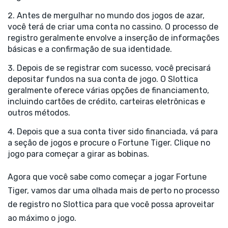
Antes de mergulhar no mundo dos jogos de azar,
você terá de criar uma conta no cassino. O processo de
registro geralmente envolve a inserção de informações
básicas e a confirmação de sua identidade.
Depois de se registrar com sucesso, você precisará
depositar fundos na sua conta de jogo. O Slottica
geralmente oferece várias opções de financiamento,
incluindo cartões de crédito, carteiras eletrônicas e
outros métodos.
Depois que a sua conta tiver sido financiada, vá para
a seção de jogos e procure o Fortune Tiger. Clique no
jogo para começar a girar as bobinas.
Agora que você sabe como começar a jogar Fortune
Tiger, vamos dar uma olhada mais de perto no processo
de registro no Slottica para que você possa aproveitar
ao máximo o jogo.