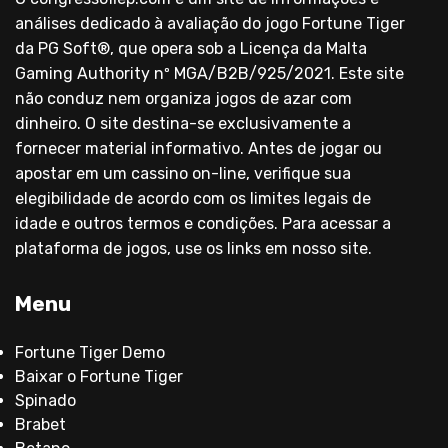
análises dedicado à avaliação do jogo Fortune Tiger
da PG Soft®, que opera sob a Licença da Malta
Gaming Authority nº MGA/B2B/925/2021. Este site
não conduz nem organiza jogos de azar com
dinheiro. O site destina-se exclusivamente a
fornecer material informativo. Antes de jogar ou
apostar em um cassino on-line, verifique sua
elegibilidade de acordo com os limites legais de
idade e outros termos e condições. Para acessar a
plataforma de jogos, use os links em nosso site.
Menu
Fortune Tiger Demo
Baixar o Fortune Tiger
Spinado
Brabet