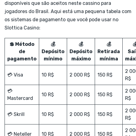
disponíveis que são aceitos neste cassino para
jogadores do Brasil. Aqui está uma pequena tabela com
os sistemas de pagamento que você pode usar no
Slottica Casino:
💲
Método
💰
💰
💰

de
Depósito
Depósito
Retirada
Sa
pagamento
mínimo
máximo
mínima
máx
2 00
💳 Visa
10 R$
2 000 R$
150 R$
R$
💳
2 00
10 R$
2 000 R$
150 R$
Mastercard
R$
2 00
💳 Skrill
10 R$
2 000 R$
150 R$
R$
2 00
💳 Neteller
10 R$
2 000 R$
150 R$