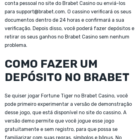
conta pessoal no site do Brabet Casino ou enviá-los
para
support@brabet.com
. O cassino verificará os seus
documentos dentro de 24 horas e confirmará a sua
verificação. Depois disso, você poderá fazer depósitos e
retirar os seus ganhos no Brabet Casino sem nenhum
problema.
COMO FAZER UM
DEPÓSITO NO BRABET
Se quiser jogar Fortune Tiger no Brabet Casino, você
pode primeiro experimentar a versão de demonstração
desse jogo, que está disponível no site do cassino. A
versão demo permite que você jogue esse jogo
gratuitamente e sem registro, para que possa se
familiarizar com suas regras, símbolos e bônus. No