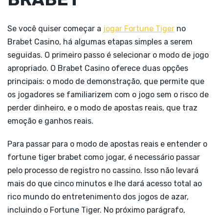
Se você quiser começar a
jogar Fortune Tiger
no
Brabet Casino, há algumas etapas simples a serem
seguidas. O primeiro passo é selecionar o modo de jogo
apropriado. O Brabet Casino oferece duas opções
principais: o modo de demonstração, que permite que
os jogadores se familiarizem com o jogo sem o risco de
perder dinheiro, e o modo de apostas reais, que traz
emoção e ganhos reais.
Para passar para o modo de apostas reais e entender o
fortune tiger brabet como jogar, é necessário passar
pelo processo de registro no cassino. Isso não levará
mais do que cinco minutos e lhe dará acesso total ao
rico mundo do entretenimento dos jogos de azar,
incluindo o Fortune Tiger. No próximo parágrafo,