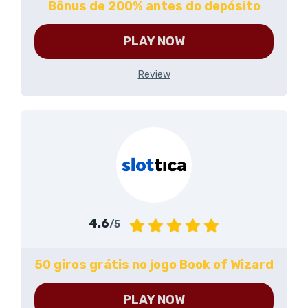
Bônus de 200% antes do depósito
PLAY NOW
Review
4.6
/5
50 giros grátis no jogo Book of Wizard
PLAY NOW