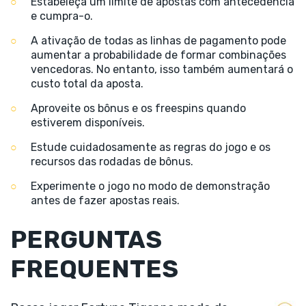
Estabeleça um limite de apostas com antecedência
e cumpra-o.
A ativação de todas as linhas de pagamento pode
aumentar a probabilidade de formar combinações
vencedoras. No entanto, isso também aumentará o
custo total da aposta.
Aproveite os bônus e os freespins quando
estiverem disponíveis.
Estude cuidadosamente as regras do jogo e os
recursos das rodadas de bônus.
Experimente o jogo no modo de demonstração
antes de fazer apostas reais.
PERGUNTAS
FREQUENTES