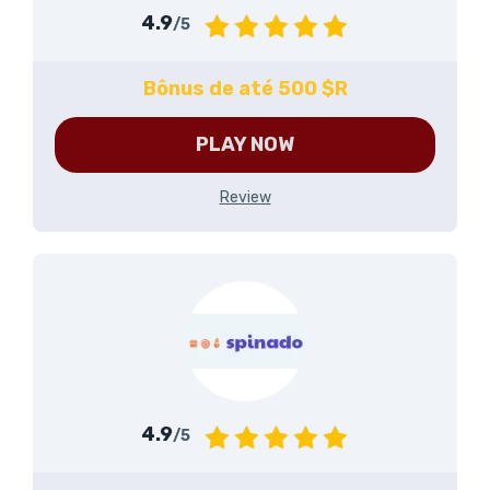
4.9
/5
Bônus de até 500 $R
PLAY NOW
Review
4.9
/5