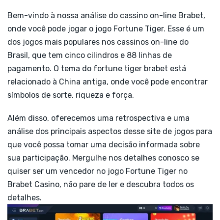
Bem-vindo à nossa análise do cassino on-line Brabet,
onde você pode jogar o jogo Fortune Tiger. Esse é um
dos jogos mais populares nos cassinos on-line do
Brasil, que tem cinco cilindros e 88 linhas de
pagamento. O tema do fortune tiger brabet está
relacionado à China antiga, onde você pode encontrar
símbolos de sorte, riqueza e força.
Além disso, oferecemos uma retrospectiva e uma
análise dos principais aspectos desse site de jogos para
que você possa tomar uma decisão informada sobre
sua participação. Mergulhe nos detalhes conosco se
quiser ser um vencedor no jogo Fortune Tiger no
Brabet Casino, não pare de ler e descubra todos os
detalhes.