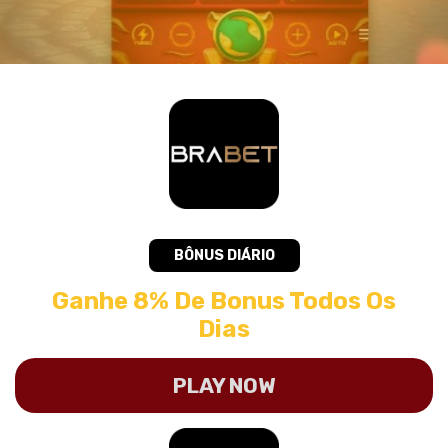
BÔNUS DIÁRIO
Ganhe 8% De Bonus Todos Os
Dias
PLAY NOW