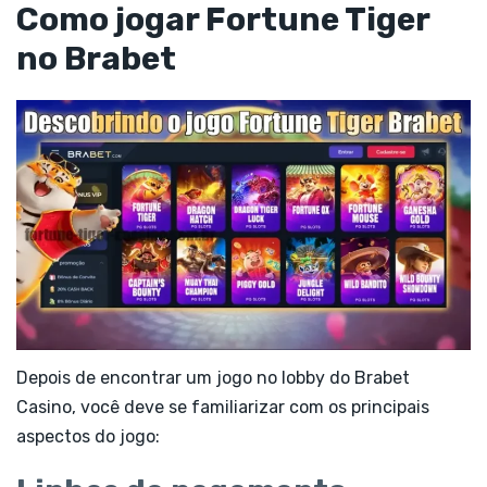
Como jogar Fortune Tiger
no Brabet
Depois de encontrar um jogo no lobby do Brabet
Casino, você deve se familiarizar com os principais
aspectos do jogo: