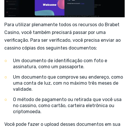
Para utilizar plenamente todos os recursos do Brabet
Casino, você também precisará passar por uma
verificação. Para ser verificado, você precisa enviar ao
cassino cópias dos seguintes documentos:
Um documento de identificação com foto e
assinatura, como um passaporte.
Um documento que comprove seu endereço, como
uma conta de luz, com no máximo três meses de
validade.
O método de pagamento ou retirada que você usa
no cassino, como cartão, carteira eletrônica ou
criptomoeda.
Você pode fazer o upload desses documentos em sua