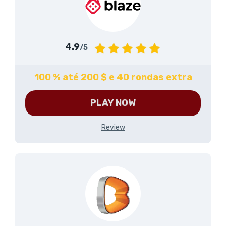
4.9
/5
100 % até 200 $ e 40 rondas extra
PLAY NOW
Review