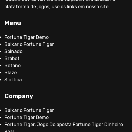
plataforma de jogos, use os links em nosso site.
Menu
Fortune Tiger Demo
Baixar o Fortune Tiger
Spinado
Brabet
Betano
Blaze
Slottica
Company
Baixar o Fortune Tiger
Fortune Tiger Demo
Fortune Tiger: Jogo Do aposta Fortune Tiger Dinheiro
Real