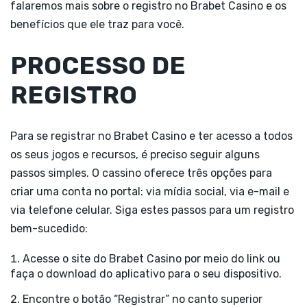
falaremos mais sobre o registro no Brabet Casino e os
benefícios que ele traz para você.
PROCESSO DE
REGISTRO
Para se registrar no Brabet Casino e ter acesso a todos
os seus jogos e recursos, é preciso seguir alguns
passos simples. O cassino oferece três opções para
criar uma conta no portal: via mídia social, via e-mail e
via telefone celular. Siga estes passos para um registro
bem-sucedido:
Acesse o site do Brabet Casino por meio do link ou
faça o download do aplicativo para o seu dispositivo.
Encontre o botão “Registrar” no canto superior