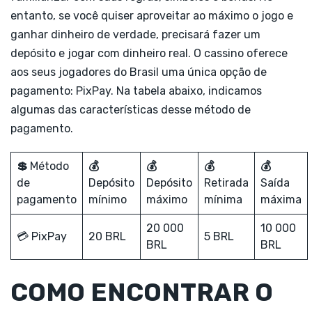
entanto, se você quiser aproveitar ao máximo o jogo e
ganhar dinheiro de verdade, precisará fazer um
depósito e jogar com dinheiro real. O cassino oferece
aos seus jogadores do Brasil uma única opção de
pagamento: PixPay. Na tabela abaixo, indicamos
algumas das características desse método de
pagamento.
💲
Método
💰
💰
💰
💰
de
Depósito
Depósito
Retirada
Saída
pagamento
mínimo
máximo
mínima
máxima
20 000
10 000
💳 PixPay
20 BRL
5 BRL
BRL
BRL
COMO ENCONTRAR O