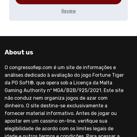
Review
About us
O congressofiep.com é um site de informações e
análises dedicado à avaliação do jogo Fortune Tiger
da PG Soft®, que opera sob a Licença da Malta
Gaming Authority nº MGA/B2B/925/2021. Este site
não conduz nem organiza jogos de azar com
dinheiro. O site destina-se exclusivamente a
fornecer material informativo. Antes de jogar ou
apostar em um cassino on-line, verifique sua
elegibilidade de acordo com os limites legais de
idade e outros termos e condições. Para acessar a