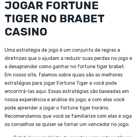
JOGAR FORTUNE
TIGER NO BRABET
CASINO
Uma estratégia de jogo é um conjunto de regras e
diretrizes que o ajudam a reduzir suas perdas no jogo e
a desaprender como ganhar no fortune tiger brabet.
Em nosso site, falamos sobre quais são as melhores
estratégias para jogar Fortune Tiger e você pode
encontrá-las aqui. Essas estratégias são baseadas em
nossa experiência e análise do jogo, e com elas você
pode aprender a jogar o fortune tiger horário.
Recomendamos que você se familiarize com elas e siga
os conselhos se quiser se tornar um vencedor no jogo: