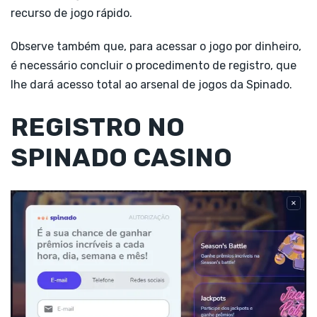
recurso de jogo rápido.
Observe também que, para acessar o jogo por dinheiro,
é necessário concluir o procedimento de registro, que
lhe dará acesso total ao arsenal de jogos da Spinado.
REGISTRO NO
SPINADO CASINO