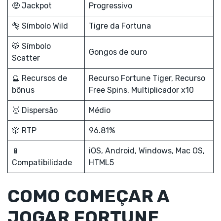
🤑 Jackpot
Progressivo
🐅 Símbolo Wild
Tigre da Fortuna
🐯 Símbolo
Gongos de ouro
Scatter
🔮 Recursos de
Recurso Fortune Tiger, Recurso
bônus
Free Spins, Multiplicador x10
🥇 Dispersão
Médio
🎲 RTP
96.81%
📱
iOS, Android, Windows, Mac OS,
Compatibilidade
HTML5
COMO COMEÇAR A
JOGAR FORTUNE