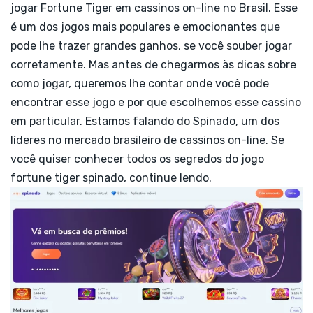
jogar Fortune Tiger em cassinos on-line no Brasil. Esse
é um dos jogos mais populares e emocionantes que
pode lhe trazer grandes ganhos, se você souber jogar
corretamente. Mas antes de chegarmos às dicas sobre
como jogar, queremos lhe contar onde você pode
encontrar esse jogo e por que escolhemos esse cassino
em particular. Estamos falando do Spinado, um dos
líderes no mercado brasileiro de cassinos on-line. Se
você quiser conhecer todos os segredos do jogo
fortune tiger spinado, continue lendo.