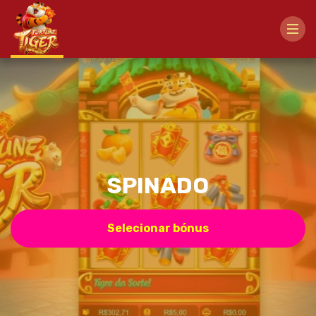
SPINADO
Selecionar bónus