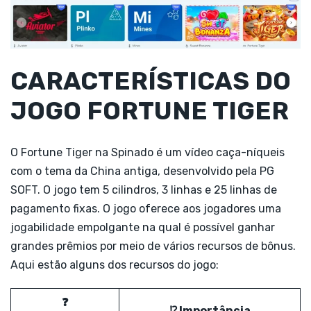
CARACTERÍSTICAS DO
JOGO FORTUNE TIGER
O Fortune Tiger na Spinado é um vídeo caça-níqueis
com o tema da China antiga, desenvolvido pela PG
SOFT. O jogo tem 5 cilindros, 3 linhas e 25 linhas de
pagamento fixas. O jogo oferece aos jogadores uma
jogabilidade empolgante na qual é possível ganhar
grandes prêmios por meio de vários recursos de bônus.
Aqui estão alguns dos recursos do jogo:
❓
⁉️ Importância