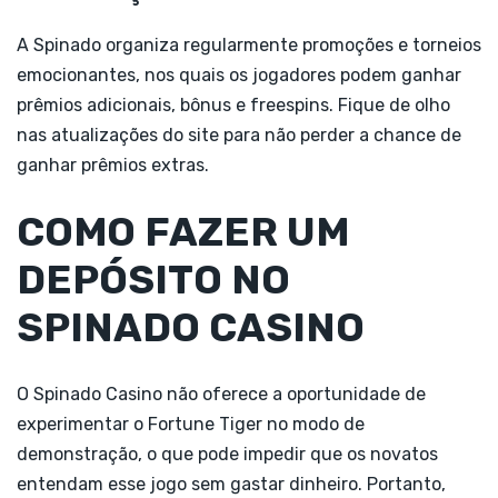
A Spinado organiza regularmente promoções e torneios
emocionantes, nos quais os jogadores podem ganhar
prêmios adicionais, bônus e freespins. Fique de olho
nas atualizações do site para não perder a chance de
ganhar prêmios extras.
COMO FAZER UM
DEPÓSITO NO
SPINADO CASINO
O Spinado Casino não oferece a oportunidade de
experimentar o Fortune Tiger no modo de
demonstração, o que pode impedir que os novatos
entendam esse jogo sem gastar dinheiro. Portanto,