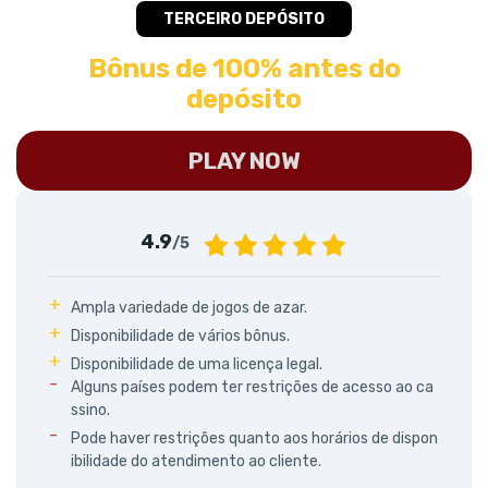
TERCEIRO DEPÓSITO
Bônus de 100% antes do
depósito
PLAY NOW
4.9
/5
Ampla variedade de jogos de azar.
Disponibilidade de vários bônus.
Disponibilidade de uma licença legal.
Alguns países podem ter restrições de acesso ao ca
ssino.
Pode haver restrições quanto aos horários de dispon
ibilidade do atendimento ao cliente.