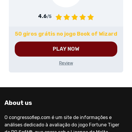
4.6
/5
50 giros grátis no jogo Book of Wizard
PLAY NOW
Review
About us
O congressofiep.com é um site de informações e
análises dedicado à avaliação do jogo Fortune Tiger