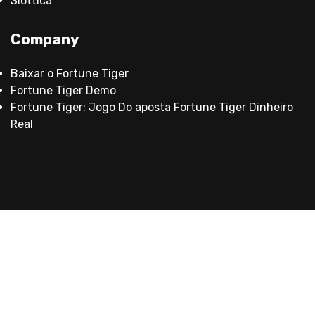
Slottica
Company
Baixar o Fortune Tiger
Fortune Tiger Demo
Fortune Tiger: Jogo Do aposta Fortune Tiger Dinheiro
Real