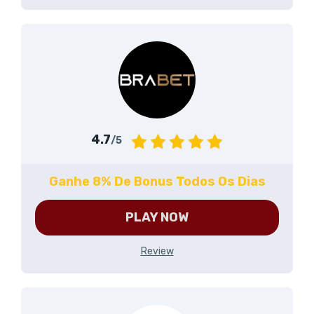
4.7
/5
Ganhe 8% De Bonus Todos Os Dias
PLAY NOW
Review